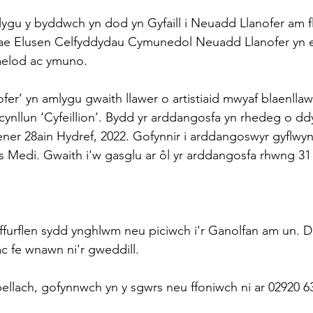
olygu y byddwch yn dod yn Gyfaill i Neuadd Llanofer am f
mae Elusen Celfyddydau Cymunedol Neuadd Llanofer yn e
aelod ac ymuno.
ofer’ yn amlygu gwaith llawer o artistiaid mwyaf blaenlla
r cynllun ‘Cyfeillion’. Bydd yr arddangosfa yn rhedeg o d
er 28ain Hydref, 2022. Gofynnir i arddangoswyr gyflwyn
s Medi. Gwaith i'w gasglu ar ôl yr arddangosfa rhwng 31 
y ffurflen sydd ynghlwm neu piciwch i'r Ganolfan am un. 
ac fe wnawn ni'r gweddill.
llach, gofynnwch yn y sgwrs neu ffoniwch ni ar 02920 6