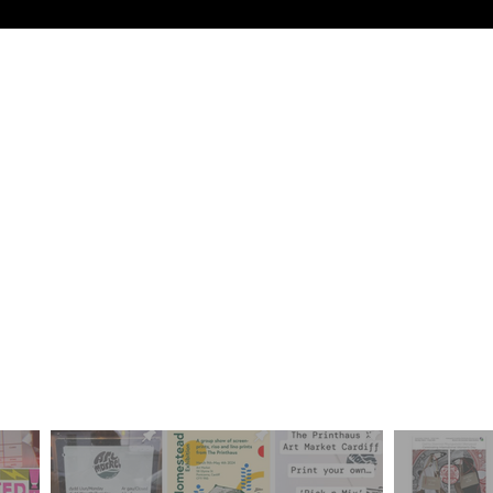
istiaid
ol ryd
eu caru
uned Arlunwyr Caerd