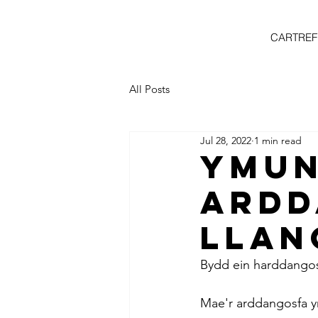
CARTREF
All Posts
Jul 28, 2022
1 min read
YMU
ARDD
LLAN
Bydd ein harddangosf
Mae'r arddangosfa yn