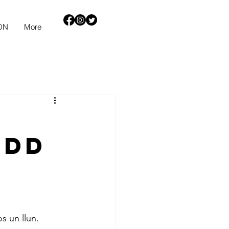
ON
More
add
s un llun.