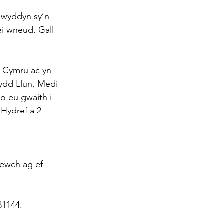
lwyddyn sy’n 
i wneud. Gall 
w Cymru ac yn 
dydd Llun, Medi 
o eu gwaith i 
Hydref a 2 
Dewch ag ef 
31144.