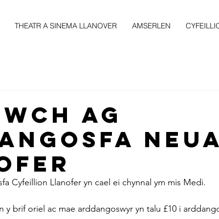
THEATR A SINEMA LLANOVER
AMSERLEN
CYFEILLI
NWCH AG
ANGOSFA neu
OFER
a Cyfeillion Llanofer yn cael ei chynnal ym mis Medi.
 y brif oriel ac mae arddangoswyr yn talu £10 i arddango