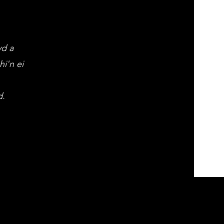
yd a
i'n ei
d.