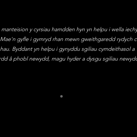
manteision y cyrsiau hamdden hyn yn helpu i wella iech
. Mae'n gyfle i gymryd rhan mewn gweithgaredd rydych ch
hau. Byddant yn helpu i gynyddu sgiliau cymdeithasol a
dd â phobl newydd, magu hyder a dysgu sgiliau newyd