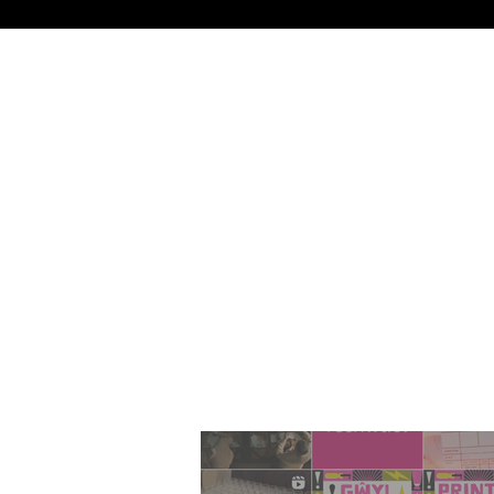
Art
Lle
yn 
Cym