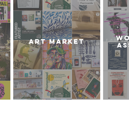
WO
Art Market
AS