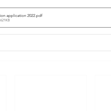
ion application 2022
.pdf
 621KB