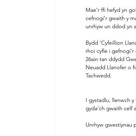
Mae’r ffi hefyd yn g
cefnogi’r gwaith y 
unrhyw un ddod yn 
Bydd ‘Cyfeillion Llan
rhoi cyfle i gefnogi’
26ain tan ddydd Gwen
Neuadd Llanofer o fi
Tachwedd.
I gystadlu, llenwch 
gyda'ch gwaith celf 
Unrhyw gwestiynau pe