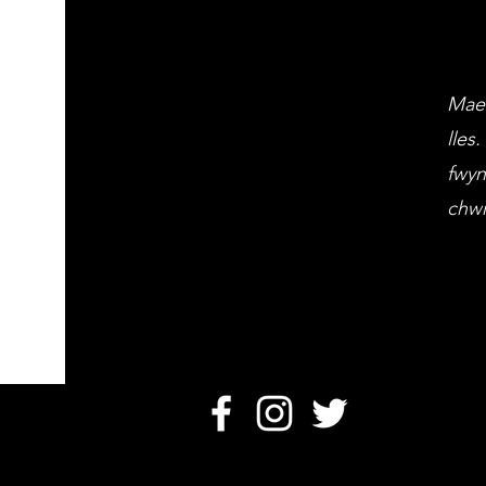
Mae 
lles
fwyn
chwr