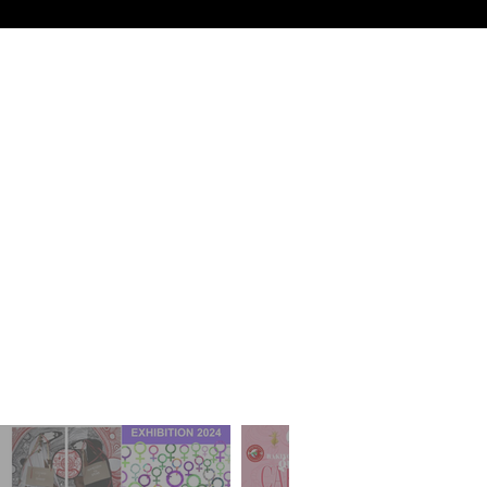
ym
ydd