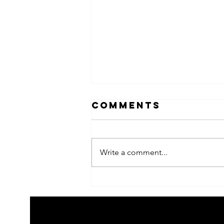
Comments
Write a comment...
the fifth step