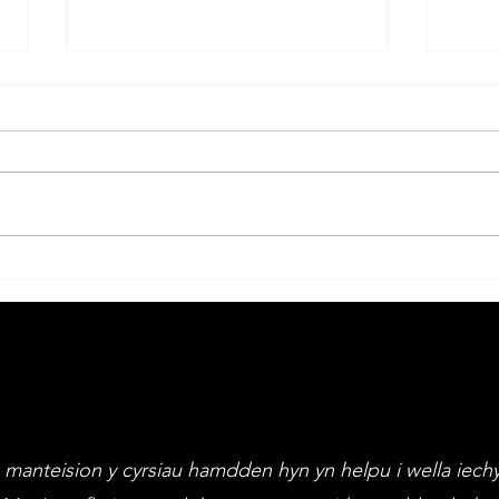
Adloniant
Do
dros y Nadolig
yn
mi
manteision y cyrsiau hamdden hyn yn helpu i wella iech