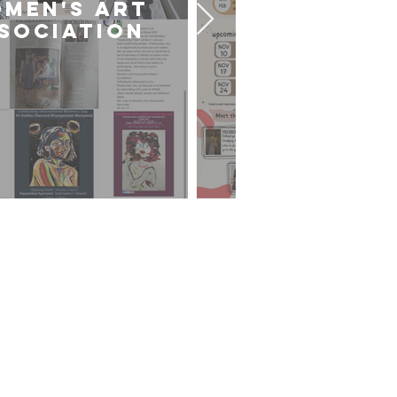
MEN'S ART
CARDIFF U
SOCIATION
ART SOCIE