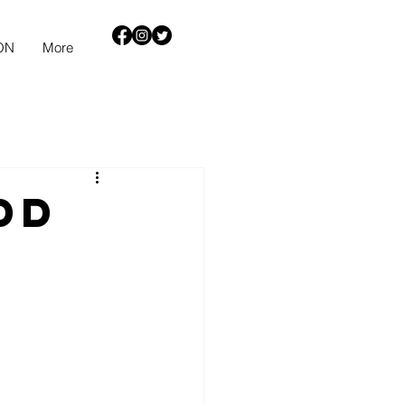
ON
More
DD