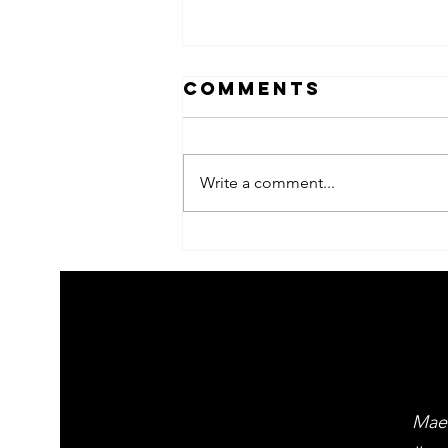
Comments
Write a comment...
the fifth step
Mae 