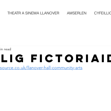
THEATR A SINEMA LLANOVER
AMSERLEN
CYFEILLI
in read
LIG FICTORIAI
source.co.uk/llanover-hall-community-arts