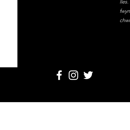
lles
fwyn
chwr
Art