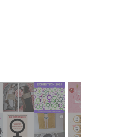
ym
ydd