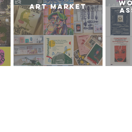
WO
Art Market
AS