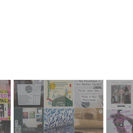
ol ryd
eu caru
uned Arlunwyr Caerd