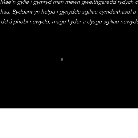
. Mae'n gyfle i gymryd rhan mewn gweithgaredd rydych ch
hau. Byddant yn helpu i gynyddu sgiliau cymdeithasol a
dd â phobl newydd, magu hyder a dysgu sgiliau newyd
istiaid