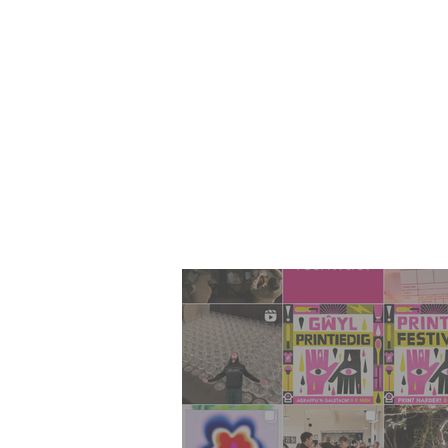
Lle
yn 
Cym