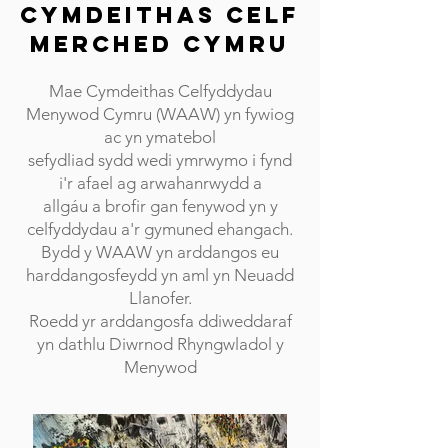
Cymdeithas celf
merched cymru
Mae Cymdeithas Celfyddydau
Menywod Cymru (WAAW) yn fywiog
ac yn ymatebol
sefydliad sydd wedi ymrwymo i fynd
i'r afael ag arwahanrwydd a
allgáu a brofir gan fenywod yn y
celfyddydau a'r gymuned ehangach.
Bydd y WAAW yn arddangos eu
harddangosfeydd yn aml yn Neuadd
Llanofer.
Roedd yr arddangosfa ddiweddaraf
yn dathlu Diwrnod Rhyngwladol y
Menywod