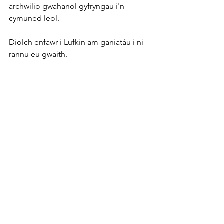
archwilio gwahanol gyfryngau i'n 
cymuned leol.
Diolch enfawr i Lufkin am ganiatáu i ni 
rannu eu gwaith.