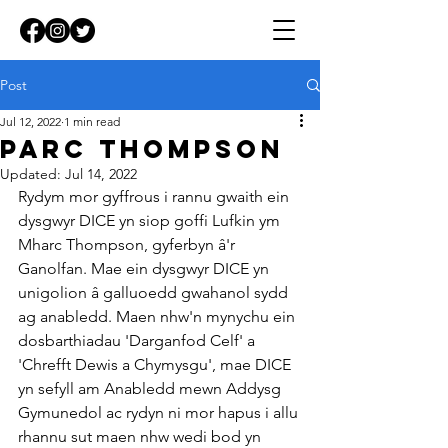
Post
Jul 12, 2022
1 min read
Parc Thompson
Updated:
Jul 14, 2022
Rydym mor gyffrous i rannu gwaith ein 
dysgwyr DICE yn siop goffi Lufkin ym 
Mharc Thompson, gyferbyn â'r 
Ganolfan. Mae ein dysgwyr DICE yn 
unigolion â galluoedd gwahanol sydd 
ag anabledd. Maen nhw'n mynychu ein 
dosbarthiadau 'Darganfod Celf' a 
'Chrefft Dewis a Chymysgu', mae DICE 
yn sefyll am Anabledd mewn Addysg 
Gymunedol ac rydyn ni mor hapus i allu 
rhannu sut maen nhw wedi bod yn 