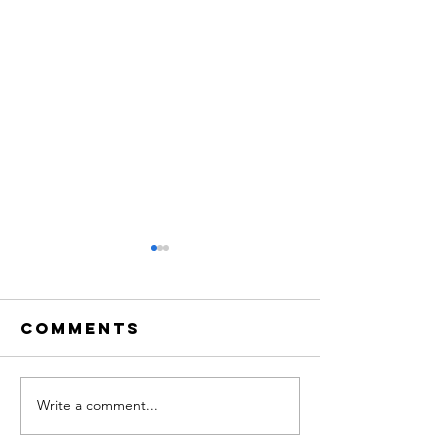
Comments
Write a comment...
Adloniant
NADOLIG
dros y
FICTORIA