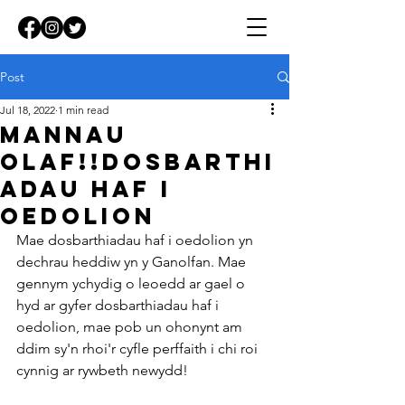
Post
Jul 18, 2022
1 min read
mannau
olaf!!dosbarthi
adau haf i
oedolion
Mae dosbarthiadau haf i oedolion yn 
dechrau heddiw yn y Ganolfan. Mae 
gennym ychydig o leoedd ar gael o 
hyd ar gyfer dosbarthiadau haf i 
oedolion, mae pob un ohonynt am 
ddim sy'n rhoi'r cyfle perffaith i chi roi 
cynnig ar rywbeth newydd!