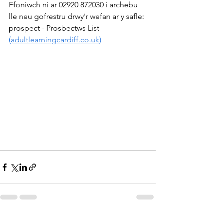
Ffoniwch ni ar 02920 872030 i archebu 
lle neu gofrestru drwy'r wefan ar y safle: 
prospect - Prosbectws List 
(adultlearningcardiff.co.uk)