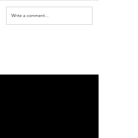
Write a comment...
Adloniant
NADOLIG
dros y
FICTORIA
Nadolig