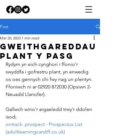
Post
Mar 20, 2023
1 min read
Gweithgareddau
Plant y Pasg
Rydym yn eich cynghori i ffonio'r 
swyddfa i gofrestru plant, yn enwedig 
os oes gennych chi fwy nag un plentyn. 
Ffoniwch ni ar 02920 872030 (Opsiwn 2- 
Neuadd Llanofer).
Gallwch wirio'r argaeledd trwy'r ddolen 
isod;
ontrack: prospect - Prospectus List 
(adultlearningcardiff.co.uk)