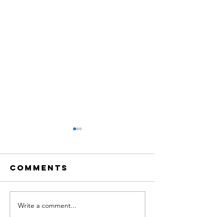
Comments
Write a comment...
Adloniant
NADOLIG