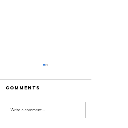
Comments
Write a comment...
Adloniant
NADOLIG
dros y
FICTORIA
Nadolig