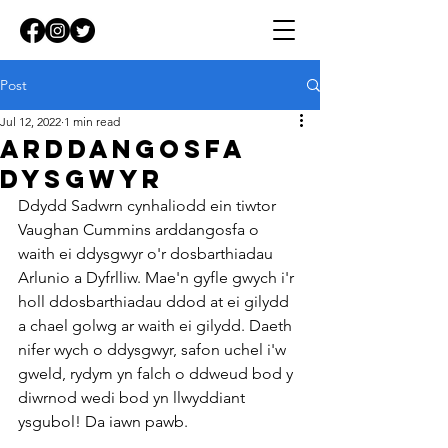
Post
Jul 12, 2022
1 min read
arddangosfa
dysgwyr
Ddydd Sadwrn cynhaliodd ein tiwtor 
Vaughan Cummins arddangosfa o 
waith ei ddysgwyr o'r dosbarthiadau 
Arlunio a Dyfrlliw. Mae'n gyfle gwych i'r 
holl ddosbarthiadau ddod at ei gilydd 
a chael golwg ar waith ei gilydd. Daeth 
nifer wych o ddysgwyr, safon uchel i'w 
gweld, rydym yn falch o ddweud bod y 
diwrnod wedi bod yn llwyddiant 
ysgubol! Da iawn pawb.