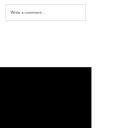
Write a comment...
Adloniant
NADOLIG
dros y
FICTORIA
Nadolig