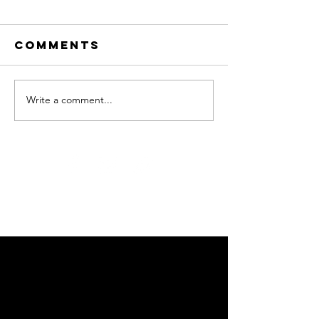
Comments
Write a comment...
Adloniant
NADOLIG
dros y
FICTORIA
Nadolig